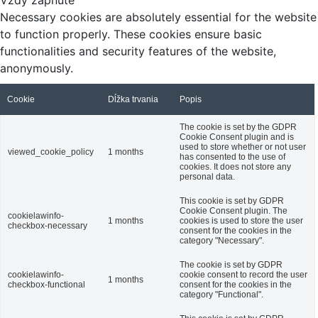
Vždy zapnuté
Necessary cookies are absolutely essential for the website
to function properly. These cookies ensure basic
functionalities and security features of the website,
anonymously.
Cookie
Dĺžka trvania
Popis
The cookie is set by the GDPR
Cookie Consent plugin and is
used to store whether or not user
viewed_cookie_policy
1 months
has consented to the use of
cookies. It does not store any
personal data.
This cookie is set by GDPR
Cookie Consent plugin. The
cookielawinfo-
1 months
cookies is used to store the user
checkbox-necessary
consent for the cookies in the
category "Necessary".
The cookie is set by GDPR
cookielawinfo-
cookie consent to record the user
1 months
checkbox-functional
consent for the cookies in the
category "Functional".