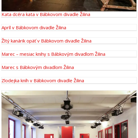
Kata dcéra kata v Bábkovom divadle Žilina
Apríl v Bábkovom divadle Žilina
Žltý kanárik opäť v Bábkovom divadle Žilina
Marec – mesiac knihy s Bábkovým divadlom Žilina
Marec s Bábkovým divadlom Žilina
Zlodejka kníh v Bábkovom divadle Žilina