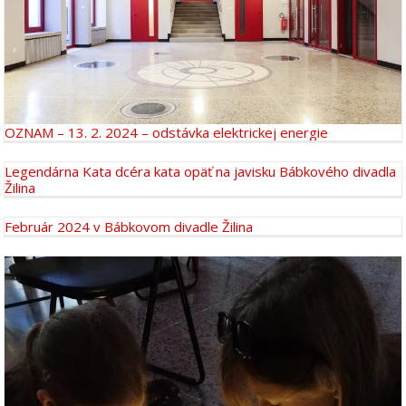
OZNAM – 13. 2. 2024 – odstávka elektrickej energie
Legendárna Kata dcéra kata opäť na javisku Bábkového divadla
Žilina
Február 2024 v Bábkovom divadle Žilina