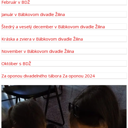
Február v BDŽ
Január v Bábkovom divadle Žilina
Štedrý a veselý december v Bábkovom divadle Žilina
Kráska a zviera v Bábkovom divadle Žilina
November v Bábkovom divadle Žilina
Október s BDŽ
Za oponou divadelného tábora Za oponou 2024