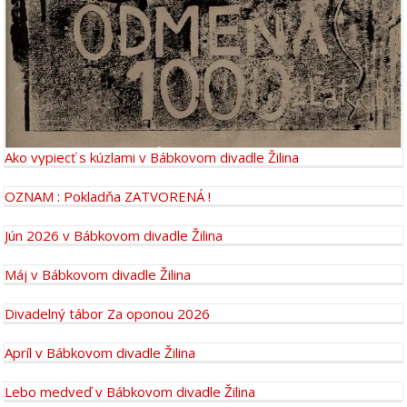
Ako vypiecť s kúzlami v Bábkovom divadle Žilina
OZNAM : Pokladňa ZATVORENÁ !
Jún 2026 v Bábkovom divadle Žilina
Máj v Bábkovom divadle Žilina
Divadelný tábor Za oponou 2026
Apríl v Bábkovom divadle Žilina
Lebo medveď v Bábkovom divadle Žilina