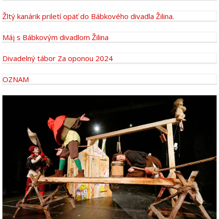
Žltý kanárik priletí opäť do Bábkového divadla Žilina.
Máj s Bábkovým divadlom Žilina
Divadelný tábor Za oponou 2024
OZNAM