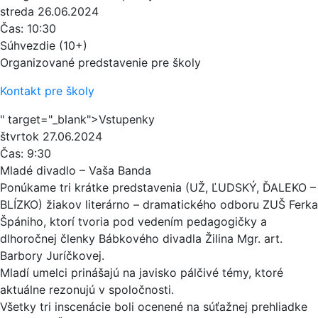
streda
26.06.2024
Čas:
10:30
Súhvezdie (10+)
Organizované predstavenie pre školy
Kontakt pre školy
" target="_blank">Vstupenky
štvrtok
27.06.2024
Čas:
9:30
Mladé divadlo – Vaša Banda
Ponúkame tri krátke predstavenia (UŽ, ĽUDSKÝ, ĎALEKO –
BLÍZKO) žiakov literárno – dramatického odboru ZUŠ Ferka
Špániho, ktorí tvoria pod vedením pedagogičky a
dlhoročnej členky Bábkového divadla Žilina Mgr. art.
Barbory Juríčkovej.
Mladí umelci prinášajú na javisko pálčivé témy, ktoré
aktuálne rezonujú v spoločnosti.
Všetky tri inscenácie boli ocenené na súťažnej prehliadke