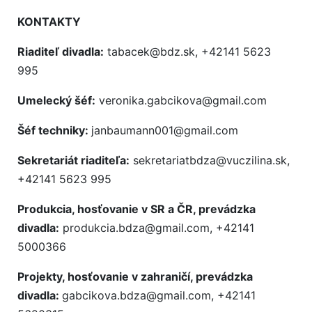
KONTAKTY
Riaditeľ divadla:
tabacek@bdz.sk, +42141 5623
995
Umelecký šéf:
veronika.gabcikova@gmail.com
Šéf techniky:
janbaumann001@gmail.com
Sekretariát riaditeľa:
sekretariatbdza@vuczilina.sk,
+42141 5623 995
Produkcia, hosťovanie v SR a ČR, prevádzka
divadla:
produkcia.bdza@gmail.com, +42141
5000366
Projekty, hosťovanie v zahraničí, prevádzka
divadla:
gabcikova.bdza@gmail.com, +42141