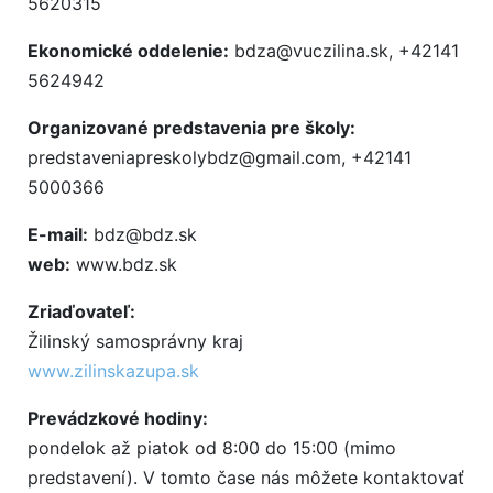
5620315
Ekonomické oddelenie:
bdza@vuczilina.sk, +42141
5624942
Organizované predstavenia pre školy:
predstaveniapreskolybdz@gmail.com, +42141
5000366
E-mail:
bdz@bdz.sk
web:
www.bdz.sk
Zriaďovateľ:
Žilinský samosprávny kraj
www.zilinskazupa.sk
Prevádzkové hodiny:
pondelok až piatok od 8:00 do 15:00 (mimo
predstavení). V tomto čase nás môžete kontaktovať