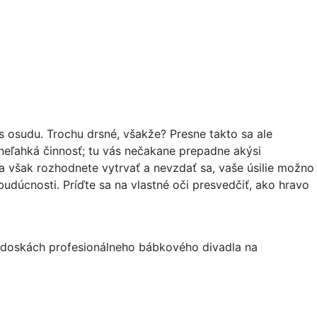
s osudu. Trochu drsné, všakže? Presne takto sa ale
neľahká činnosť; tu vás nečakane prepadne akýsi
sa však rozhodnete vytrvať a nevzdať sa, vaše úsilie možno
budúcnosti. Príďte sa na vlastné oči presvedčiť, ako hravo
a doskách profesionálneho bábkového divadla na