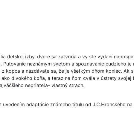
ia detskej izby, dvere sa zatvoria a vy ste vydaní napospa
ou. Putovanie neznámym svetom a spoznávanie cudzieho je 
íte z kopca a nazdávate sa, že je všetkým dňom koniec. Ak 
ť ako divokého koňa, a teraz na ňom cvála v ústrety svojej 
jväčšieho nepriateľa- vlastný strach.
ým uvedením adaptácie známeho titulu od J.C.Hronského n