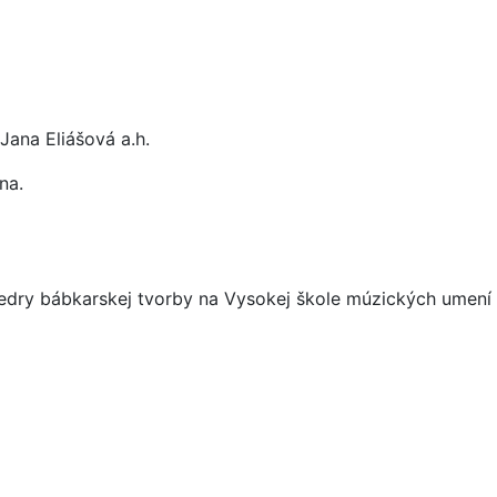
Jana Eliášová a.h.
na.
edry bábkarskej tvorby na Vysokej škole múzických umení v