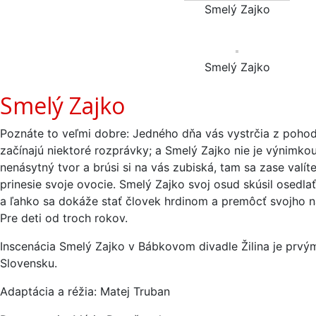
Smelý Zajko
Smelý Zajko
Smelý Zajko
Poznáte to veľmi dobre: Jedného dňa vás vystrčia z pohodl
začínajú niektoré rozprávky; a Smelý Zajko nie je výnimk
nenásytný tvor a brúsi si na vás zubiská, tam sa zase val
prinesie svoje ovocie. Smelý Zajko svoj osud skúsil osedla
a ľahko sa dokáže stať človek hrdinom a premôcť svojho na
Pre deti od troch rokov.
Inscenácia Smelý Zajko v Bábkovom divadle Žilina je prv
Slovensku.
Adaptácia a réžia: Matej Truban