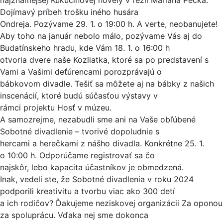
najznámejšej Kukučínovej novely v réžii Mariána Pecka.
Dojímavý príbeh trošku iného husára
Ondreja. Pozývame 29. 1. o 19:00 h. A verte, neobanujete!
Aby toho na január nebolo málo, pozývame Vás aj do
Budatínskeho hradu, kde Vám 18. 1. o 16:00 h
otvoria dvere naše Kozliatka, ktoré sa po predstavení s
Vami a Vašimi deťúrencami porozprávajú o
bábkovom divadle. Tešiť sa môžete aj na bábky z našich
inscenácií, ktoré budú súčasťou výstavy v
rámci projektu Hosť v múzeu.
A samozrejme, nezabudli sme ani na Vaše obľúbené
Sobotné divadlenie – tvorivé dopoludnie s
hercami a herečkami z nášho divadla. Konkrétne 25. 1.
o 10:00 h. Odporúčame registrovať sa čo
najskôr, lebo kapacita účastníkov je obmedzená.
Inak, vedeli ste, že Sobotné divadlenia v roku 2024
podporili kreativitu a tvorbu viac ako 300 detí
a ich rodičov? Ďakujeme neziskovej organizácii Za oponou
za spoluprácu. Vďaka nej sme dokonca