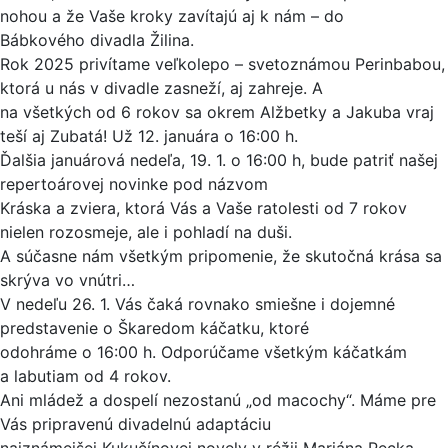
nohou a že Vaše kroky zavítajú aj k nám – do
Bábkového divadla Žilina.
Rok 2025 privítame veľkolepo – svetoznámou Perinbabou,
ktorá u nás v divadle zasneží, aj zahreje. A
na všetkých od 6 rokov sa okrem Alžbetky a Jakuba vraj
teší aj Zubatá! Už 12. januára o 16:00 h.
Ďalšia januárová nedeľa, 19. 1. o 16:00 h, bude patriť našej
repertoárovej novinke pod názvom
Kráska a zviera, ktorá Vás a Vaše ratolesti od 7 rokov
nielen rozosmeje, ale i pohladí na duši.
A súčasne nám všetkým pripomenie, že skutočná krása sa
skrýva vo vnútri…
V nedeľu 26. 1. Vás čaká rovnako smiešne i dojemné
predstavenie o Škaredom káčatku, ktoré
odohráme o 16:00 h. Odporúčame všetkým káčatkám
a labutiam od 4 rokov.
Ani mládež a dospelí nezostanú „od macochy“. Máme pre
Vás pripravenú divadelnú adaptáciu