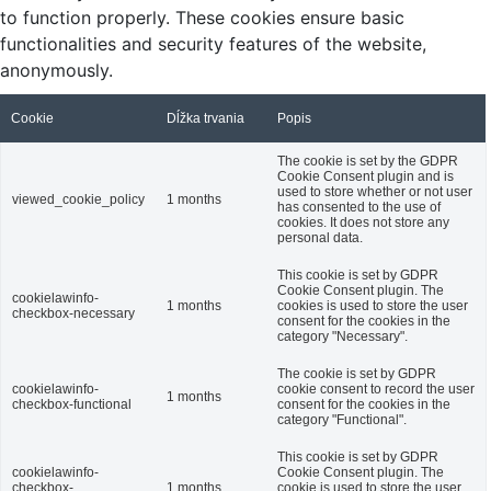
to function properly. These cookies ensure basic
functionalities and security features of the website,
anonymously.
Cookie
Dĺžka trvania
Popis
The cookie is set by the GDPR
Cookie Consent plugin and is
used to store whether or not user
viewed_cookie_policy
1 months
has consented to the use of
cookies. It does not store any
personal data.
This cookie is set by GDPR
Cookie Consent plugin. The
cookielawinfo-
1 months
cookies is used to store the user
checkbox-necessary
consent for the cookies in the
category "Necessary".
The cookie is set by GDPR
cookielawinfo-
cookie consent to record the user
1 months
checkbox-functional
consent for the cookies in the
category "Functional".
This cookie is set by GDPR
cookielawinfo-
Cookie Consent plugin. The
checkbox-
1 months
cookie is used to store the user